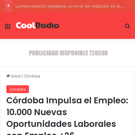
Un Paso Hacia la Seguridad Jurídica: El Senado Sanciona la Ley de Propiedad Privada
Menú
B
Inicio
/
Córdoba
Córdoba
Córdoba Impulsa el Empleo:
10.000 Nuevas
Oportunidades Laborales