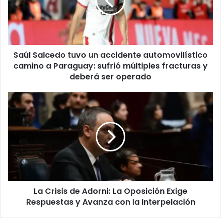
accidente
automovilístico
camino
a
Paraguay:
Saúl Salcedo tuvo un accidente automovilístico
sufrió
múltiples
camino a Paraguay: sufrió múltiples fracturas y
fracturas
deberá ser operado
y
deberá
La
ser
Crisis
operado
de
Adorni:
La
Oposición
Exige
Respuestas
y
La Crisis de Adorni: La Oposición Exige
Avanza
con
Respuestas y Avanza con la Interpelación
la
Interpelación