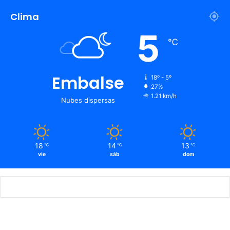
Clima
5
℃
Embalse
18º - 5º
27%
1.21 km/h
Nubes dispersas
18
14
13
℃
℃
℃
vie
sáb
dom