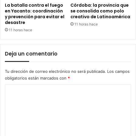
La batalla contra el fuego
Córdoba: la provincia que
en Yacanto: coordinación
se consolida como polo
y prevención para evitar el
creativo de Latinoamérica
desastre
11 horas hace
11 horas hace
Deja un comentario
Tu dirección de correo electrónico no será publicada.
Los campos
obligatorios están marcados con
*
C
o
m
e
n
t