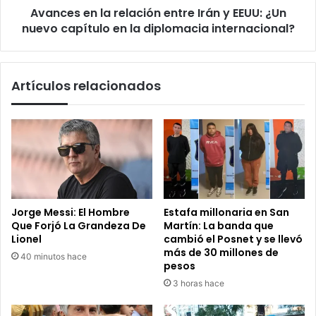
Avances en la relación entre Irán y EEUU: ¿Un
nuevo
capítulo
nuevo capítulo en la diplomacia internacional?
en
la
diplomacia
Artículos relacionados
internacional?
Jorge Messi: El Hombre
Estafa millonaria en San
Que Forjó La Grandeza De
Martín: La banda que
Lionel
cambió el Posnet y se llevó
más de 30 millones de
40 minutos hace
pesos
3 horas hace