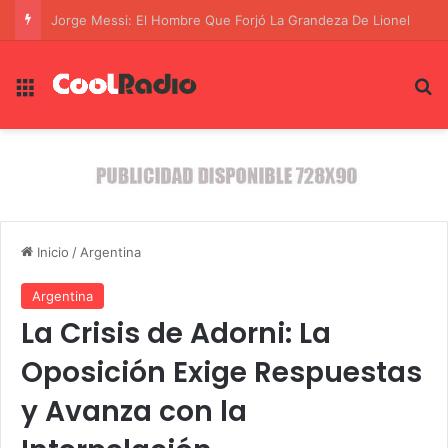
El Laburo de la Corrupción: La Red de Crimen Organizado que Asesinó a Fernando Villavicencio en Ecuador
Menú
B
Inicio
/
Argentina
Argentina
La Crisis de Adorni: La
Oposición Exige Respuestas
y Avanza con la