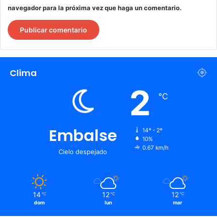
navegador para la próxima vez que haga un comentario.
Clima
2
℃
Embalse
14º - 2º
10%
0.67 km/h
Cielo despejado
14
12
12
℃
℃
℃
dom
lun
mar