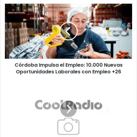
Córdoba
Impulsa
el
Empleo:
10.000
Nuevas
Oportunidades
Laborales
con
Córdoba Impulsa el Empleo: 10.000 Nuevas
Empleo
+26
Oportunidades Laborales con Empleo +26
Avances
en
la
relación
entre
Irán
y
EEUU:
¿Un