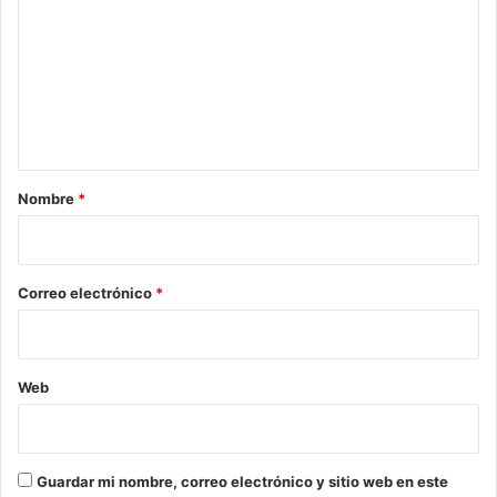
m
e
n
t
a
r
Nombre
*
i
o
*
Correo electrónico
*
Web
Guardar mi nombre, correo electrónico y sitio web en este