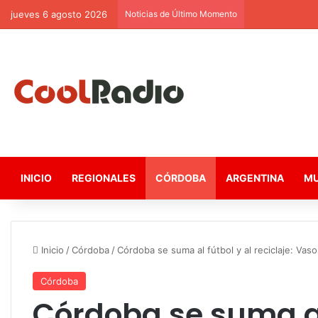
jueves 6 agosto 2026
Noticias de Último Momento
INICIO
REGIONALES
CÓRDOBA
ARGENTINA
M
Inicio
/
Córdoba
/
Córdoba se suma al fútbol y al reciclaje: Vas
Córdoba
Córdoba se suma al