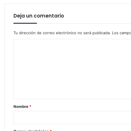
Deja un comentario
Tu dirección de correo electrónico no será publicada.
Los campo
C
o
m
e
n
t
a
r
Nombre
*
i
o