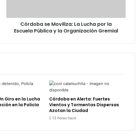
la
Escuela
Pública
Córdoba se Moviliza: La Lucha por la
y
la
Escuela Pública y la Organización Gremial
Organización
Gremial
Un Giro en la Lucha
Córdoba en Alerta: Fuertes
ción en la Policía
Vientos y Tormentas Dispersas
Azotan la Ciudad
13 horas hace