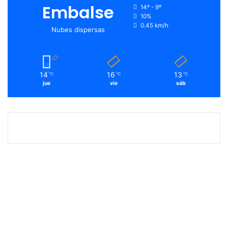
Embalse
14º - 9º
10%
0.45 km/h
Nubes dispersas
14
16
13
℃
℃
℃
jue
vie
sáb