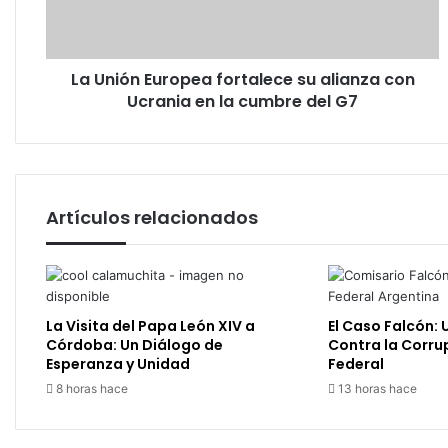
con
Ucrania
en
La Unión Europea fortalece su alianza con
la
cumbre
Ucrania en la cumbre del G7
del
G7
Artículos relacionados
La Visita del Papa León XIV a
El Caso Falcón: 
Córdoba: Un Diálogo de
Contra la Corrup
Esperanza y Unidad
Federal
8 horas hace
13 horas hace