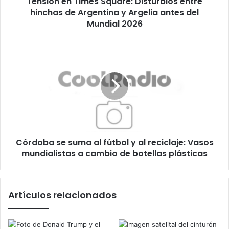
Tensión en Times Square: Disturbios entre
Argelia
hinchas de Argentina y Argelia antes del
antes
Mundial 2026
del
Mundial
Córdoba
2026
se
suma
al
fútbol
y
al
reciclaje:
Vasos
Córdoba se suma al fútbol y al reciclaje: Vasos
mundialistas
a
mundialistas a cambio de botellas plásticas
cambio
de
botellas
Artículos relacionados
plásticas