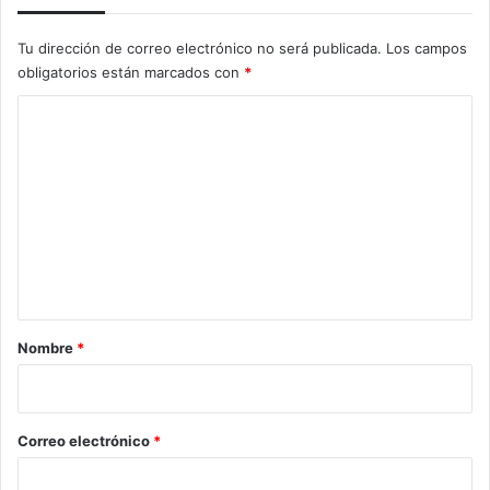
Tu dirección de correo electrónico no será publicada.
Los campos
obligatorios están marcados con
*
C
o
m
e
n
t
a
r
Nombre
*
i
o
*
Correo electrónico
*