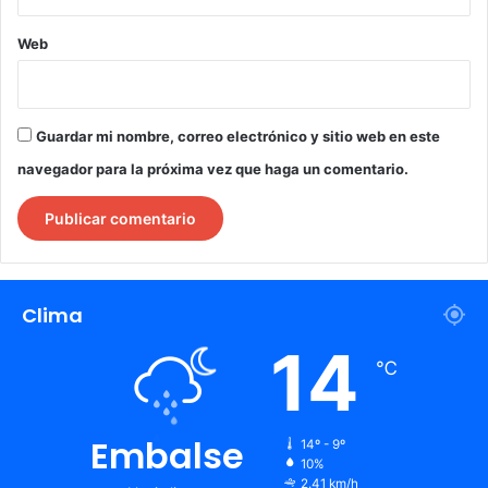
Web
Guardar mi nombre, correo electrónico y sitio web en este
navegador para la próxima vez que haga un comentario.
Clima
14
℃
Embalse
14º - 9º
10%
2.41 km/h