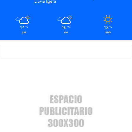
Lluvia ligera
14
16
13
℃
℃
℃
jue
vie
sáb