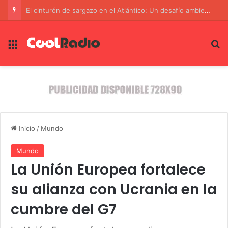
El cinturón de sargazo en el Atlántico: Un desafío ambiental y económico en el Caribe y el golfo de México
Menú
B
Inicio
/
Mundo
Mundo
La Unión Europea fortalece
su alianza con Ucrania en la
cumbre del G7