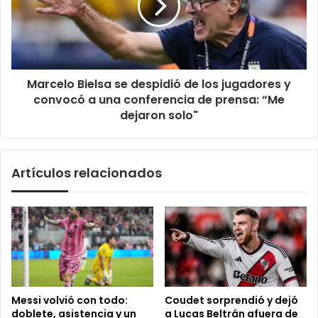
de
los
jugadores
y
convocó
Marcelo Bielsa se despidió de los jugadores y
a
una
convocó a una conferencia de prensa: “Me
conferencia
dejaron solo"
de
prensa:
“Me
Artículos relacionados
dejaron
solo"
Messi volvió con todo:
Coudet sorprendió y dejó
doblete, asistencia y un
a Lucas Beltrán afuera de