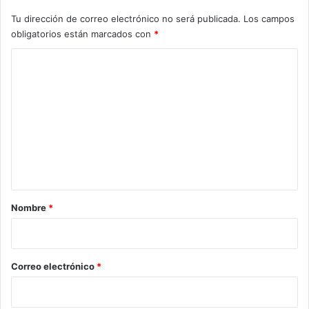
Tu dirección de correo electrónico no será publicada.
Los campos
obligatorios están marcados con
*
C
o
m
e
n
t
a
r
Nombre
*
i
o
*
Correo electrónico
*