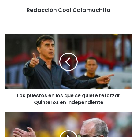
Redacción Cool Calamuchita
Los
puestos
en
los
que
se
quiere
reforzar
Quinteros
Los puestos en los que se quiere reforzar
en
Independiente
Quinteros en Independiente
Marcelo
Bielsa
se
despidió