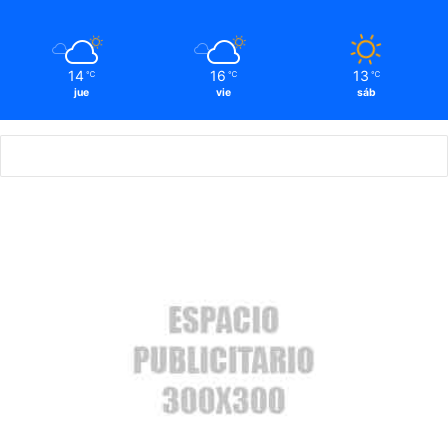
14
16
13
℃
℃
℃
jue
vie
sáb