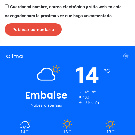
Guardar mi nombre, correo electrónico y sitio web en este
navegador para la próxima vez que haga un comentario.
Clima
14
℃
Embalse
14º - 9º
10%
1.79 km/h
Nubes dispersas
14
16
13
℃
℃
℃