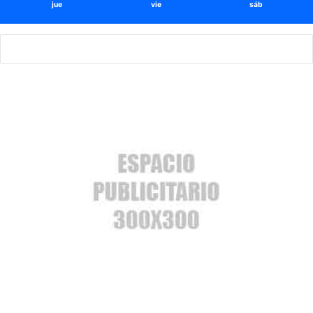
jue
vie
sáb