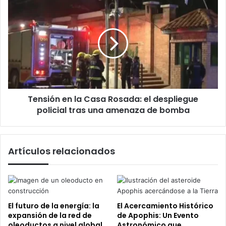
Eficaz
Tensión
en
la
Casa
Rosada:
el
despliegue
policial
tras
Tensión en la Casa Rosada: el despliegue
una
amenaza
policial tras una amenaza de bomba
de
bomba
Artículos relacionados
El futuro de la energía: la
El Acercamiento Histórico
expansión de la red de
de Apophis: Un Evento
oleoductos a nivel global
Astronómico que