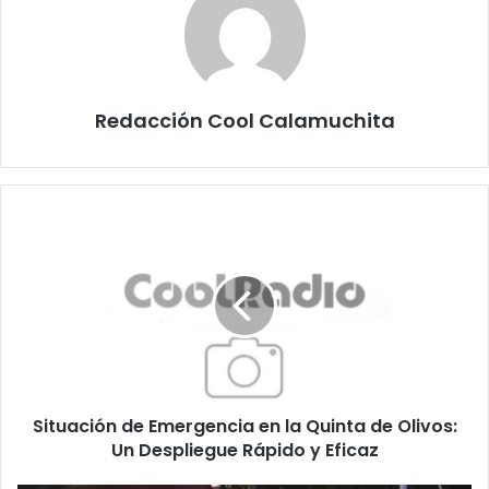
Redacción Cool Calamuchita
Situación
de
Emergencia
en
la
Quinta
de
Olivos:
Un
Situación de Emergencia en la Quinta de Olivos:
Despliegue
Rápido
Un Despliegue Rápido y Eficaz
y