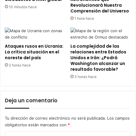
Revolucionará Nuestra
10 minutos hace
Comprensión del Universo
1 hora hace
Ataques rusos en Ucrania:
La complejidad de las
La crítica situación en el
relaciones entre Estados
noreste del país
Unidos e Irán: ¿Podrá
Washington alcanzar un
2 horas hace
resultado favorable?
3 horas hace
Deja un comentario
Tu dirección de correo electrónico no será publicada.
Los campos
obligatorios están marcados con
*
C