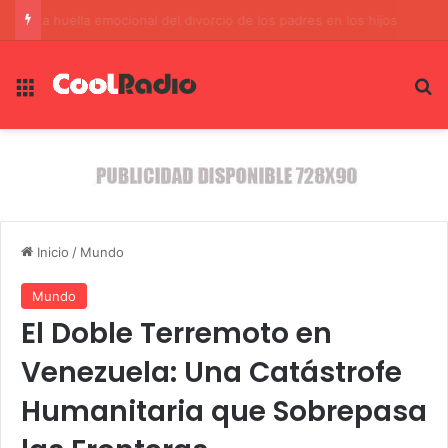
La huella emocional del divorcio de los padres en los hijos
Menú
B
Inicio
/
Mundo
Mundo
El Doble Terremoto en
Venezuela: Una Catástrofe
Humanitaria que Sobrepasa