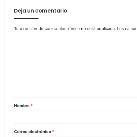
Deja un comentario
Tu dirección de correo electrónico no será publicada.
Los campo
C
o
m
e
n
t
a
r
Nombre
*
i
o
*
Correo electrónico
*