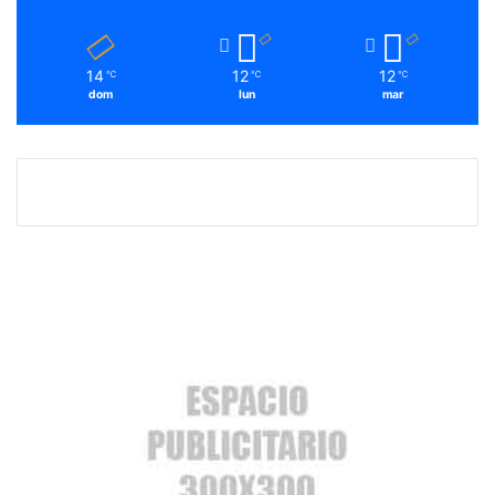
14
12
12
℃
℃
℃
dom
lun
mar