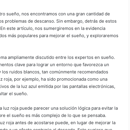
stro sueño, nos encontramos con una gran cantidad de
ros problemas de descanso. Sin embargo, detrás de estos
En este artículo, nos sumergiremos en la evidencia
odos más populares para mejorar el sueño, y exploraremos
tema ampliamente discutido entre los expertos en sueño.
ementos clave para lograr un entorno que favorezca un
s y los ruidos blancos, tan comúnmente recomendados
uz roja, por ejemplo, ha sido promocionada como una
vos de la luz azul emitida por las pantallas electrónicas,
ltar el sueño.
luz roja puede parecer una solución lógica para evitar la
obre el sueño es más complejo de lo que se pensaba.
uz roja antes de acostarse puede, en lugar de mejorar la
vando a un efecto contrario al deseado. Esto sugiere que,