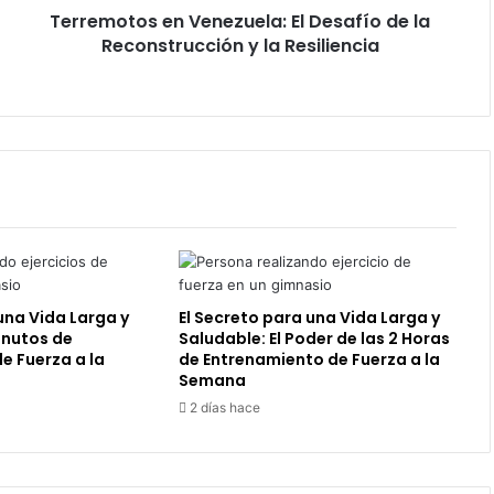
Terremotos en Venezuela: El Desafío de la
la
Resiliencia
Reconstrucción y la Resiliencia
una Vida Larga y
El Secreto para una Vida Larga y
inutos de
Saludable: El Poder de las 2 Horas
e Fuerza a la
de Entrenamiento de Fuerza a la
Semana
2 días hace