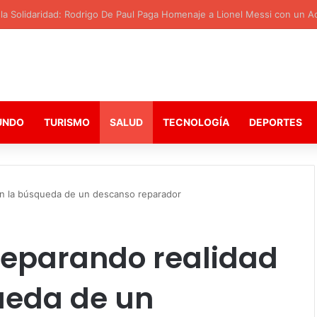
 Solidaridad: Rodrigo De Paul Paga Homenaje a Lionel Messi con un Act
UNDO
TURISMO
SALUD
TECNOLOGÍA
DEPORTES
en la búsqueda de un descanso reparador
 Separando realidad
ueda de un