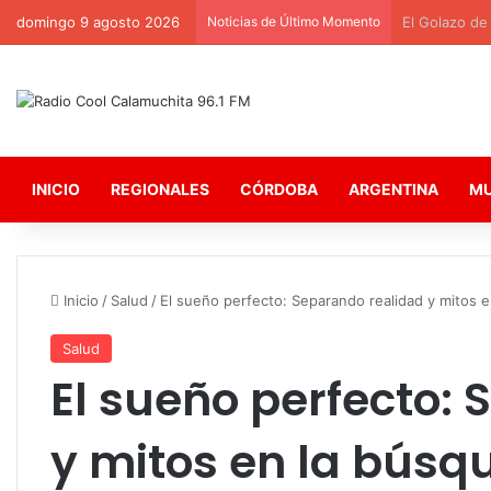
domingo 9 agosto 2026
Noticias de Último Momento
El Golazo de la
INICIO
REGIONALES
CÓRDOBA
ARGENTINA
M
Inicio
/
Salud
/
El sueño perfecto: Separando realidad y mitos 
Salud
El sueño perfecto:
y mitos en la búsq