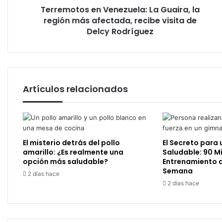
Terremotos en Venezuela: La Guaira, la
recibe
visita
región más afectada, recibe visita de
de
Delcy Rodríguez
Delcy
Rodríguez
Artículos relacionados
El misterio detrás del pollo
El Secreto para 
amarillo: ¿Es realmente una
Saludable: 90 M
opción más saludable?
Entrenamiento d
Semana
2 días hace
2 días hace