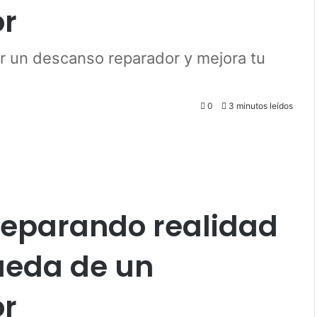
or
rar un descanso reparador y mejora tu
0
3 minutos leídos
 Separando realidad
ueda de un
or