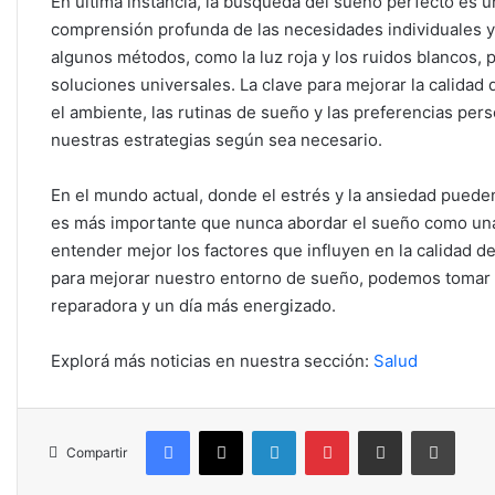
En última instancia, la búsqueda del sueño perfecto es
comprensión profunda de las necesidades individuales y d
algunos métodos, como la luz roja y los ruidos blancos,
soluciones universales. La clave para mejorar la calidad 
el ambiente, las rutinas de sueño y las preferencias pers
nuestras estrategias según sea necesario.
En el mundo actual, donde el estrés y la ansiedad pueden
es más importante que nunca abordar el sueño como una p
entender mejor los factores que influyen en la calidad d
para mejorar nuestro entorno de sueño, podemos tomar
reparadora y un día más energizado.
Explorá más noticias en nuestra sección:
Salud
Facebook
X
LinkedIn
Pinterest
Compartir por correo electrónico
Imprim
Compartir