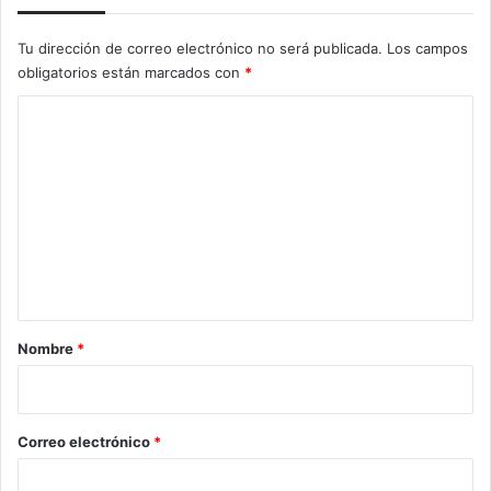
Tu dirección de correo electrónico no será publicada.
Los campos
obligatorios están marcados con
*
C
o
m
e
n
t
a
r
Nombre
*
i
o
*
Correo electrónico
*