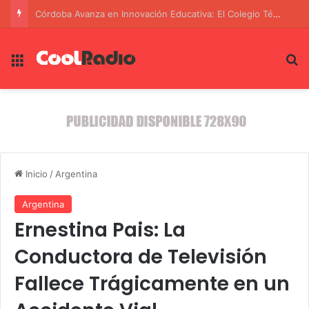
La batalla contra el fuego en Yacanto: coordinación y prevención para evitar el desastre
Menú
B
Inicio
/
Argentina
Argentina
Ernestina Pais: La
Conductora de Televisión
Fallece Trágicamente en un