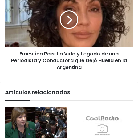
Pais:
La
Vida
y
Legado
de
una
Periodista
Ernestina Pais: La Vida y Legado de una
y
Conductora
Periodista y Conductora que Dejó Huella en la
que
Argentina
Dejó
Huella
en
Artículos relacionados
la
Argentina