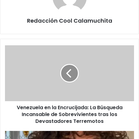
Redacción Cool Calamuchita
Venezuela
en
la
Encrucijada:
La
Búsqueda
Incansable
de
Sobrevivientes
Venezuela en la Encrucijada: La Búsqueda
tras
los
Incansable de Sobrevivientes tras los
Devastadores
Devastadores Terremotos
Terremotos
Ernestina