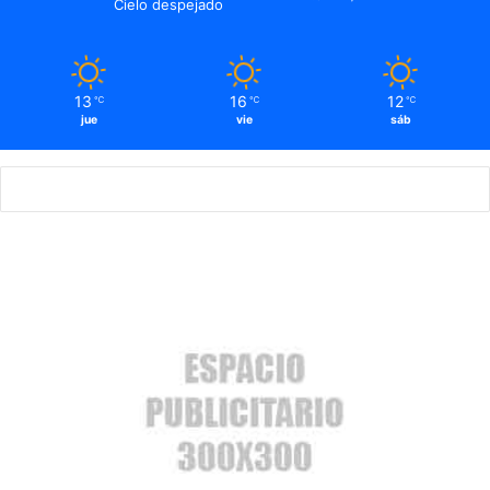
Cielo despejado
13
16
12
℃
℃
℃
jue
vie
sáb