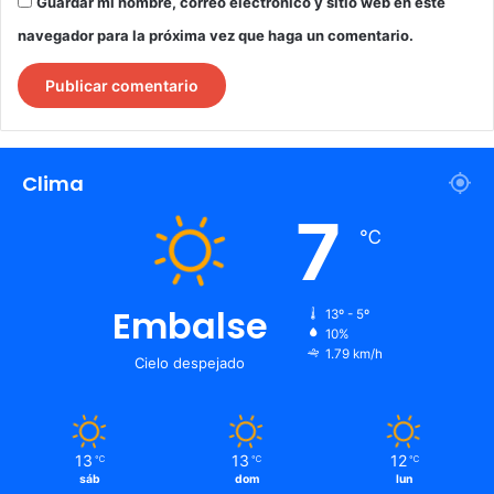
Guardar mi nombre, correo electrónico y sitio web en este
navegador para la próxima vez que haga un comentario.
Clima
7
℃
Embalse
13º - 5º
10%
1.79 km/h
Cielo despejado
13
13
12
℃
℃
℃
sáb
dom
lun