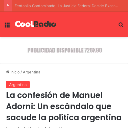
Yemen al Borde del Abismo: La Crisis se Profundiza en Medio de Ataques y Represalias
Menú
B
Inicio
/
Argentina
Argentina
La confesión de Manuel
Adorni: Un escándalo que
sacude la política argentina