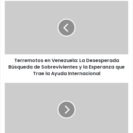
Terremotos
en
Venezuela:
La
Desesperada
Búsqueda
de
Sobrevivientes
y
Terremotos en Venezuela: La Desesperada
la
Esperanza
Búsqueda de Sobrevivientes y la Esperanza que
que
Trae la Ayuda Internacional
Trae
la
Venezuela
Ayuda
en
Internacional
la
Encrucijada:
La
Búsqueda
Incansable
de