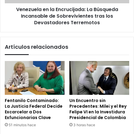
Sobrevivientes
Venezuela en la Encrucijada: La Búsqueda
tras
los
Incansable de Sobrevivientes tras los
Devastadores
Devastadores Terremotos
Terremotos
Artículos relacionados
Fentanilo Contaminado:
Un Encuentro sin
La Justicia Federal Decide
Precedentes: Milei y el Rey
Excarcelar a Dos
Felipe VI en la Investidura
Exfuncionarias Clave
Presidencial de Colombia
51 minutos hace
3 horas hace