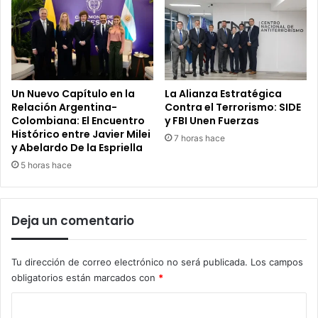
Un Nuevo Capítulo en la
La Alianza Estratégica
Relación Argentina-
Contra el Terrorismo: SIDE
Colombiana: El Encuentro
y FBI Unen Fuerzas
Histórico entre Javier Milei
7 horas hace
y Abelardo De la Espriella
5 horas hace
Deja un comentario
Tu dirección de correo electrónico no será publicada.
Los campos
obligatorios están marcados con
*
C