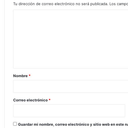
Tu dirección de correo electrónico no será publicada.
Los campo
C
o
m
e
n
t
a
r
Nombre
*
i
o
*
Correo electrónico
*
Guardar mi nombre, correo electrónico y sitio web en este 