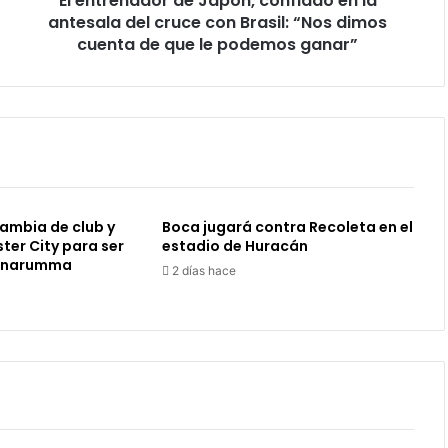
El entrenador de Japón, confiado en la
con
antesala del cruce con Brasil: “Nos dimos
Brasil:
cuenta de que le podemos ganar”
“Nos
dimos
cuenta
de
que
le
podemos
ganar”
cambia de club y
Boca jugará contra Recoleta en el
ter City para ser
estadio de Huracán
onnarumma
2 días hace