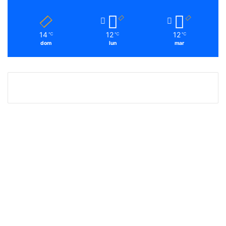
14
12
12
℃
℃
℃
dom
lun
mar