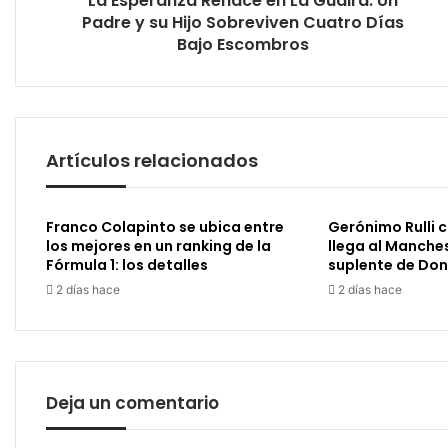
La Esperanza Renace en La Guaira: Un
Hijo
Padre y su Hijo Sobreviven Cuatro Días
Sobreviven
Bajo Escombros
Cuatro
Días
Bajo
Escombros
Artículos relacionados
Franco Colapinto se ubica entre
Gerónimo Rulli 
los mejores en un ranking de la
llega al Manches
Fórmula 1: los detalles
suplente de D
2 días hace
2 días hace
Deja un comentario