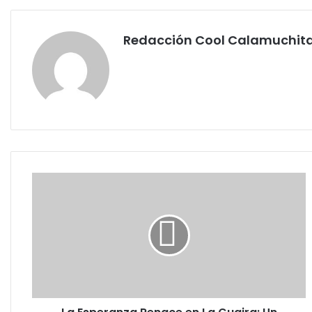
Redacción Cool Calamuchit
La
Esperanza
Renace
en
La
Guaira:
Un
Padre
y
su