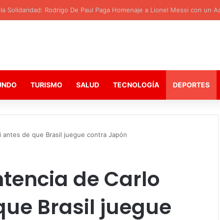
 la Solidaridad: Rodrigo De Paul Paga Homenaje a Lionel Messi con un 
UNDO
TURISMO
SALUD
TECNOLOGÍA
DEPORTES
i antes de que Brasil juegue contra Japón
tencia de Carlo
que Brasil juegue