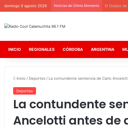
domingo 9 agosto 2026
Noticias de Último Momento
El Golazo de
INICIO
REGIONALES
CÓRDOBA
ARGENTINA
M
Inicio
/
Deportes
/
La contundente sentencia de Carlo Ancelott
Deportes
La contundente sen
Ancelotti antes de 