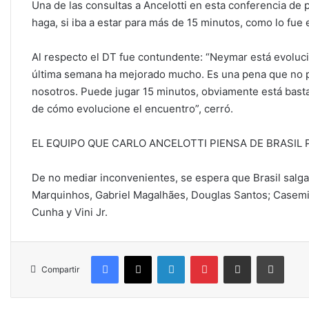
Una de las consultas a Ancelotti en esta conferencia de p
haga, si iba a estar para más de 15 minutos, como lo fue 
Al respecto el DT fue contundente: “Neymar está evoluc
última semana ha mejorado mucho. Es una pena que no p
nosotros. Puede jugar 15 minutos, obviamente está bast
de cómo evolucione el encuentro”, cerró.
EL EQUIPO QUE CARLO ANCELOTTI PIENSA DE BRASIL
De no mediar inconvenientes, se espera que Brasil salga a
Marquinhos, Gabriel Magalhães, Douglas Santos; Casemi
Cunha y Vini Jr.
Facebook
X
LinkedIn
Pinterest
Compartir por correo electrónico
Imprim
Compartir