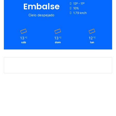
Embalse
13º - 11º
10%
1.79 km/h
Cielo despejado
13
13
12
℃
℃
℃
sáb
dom
lun