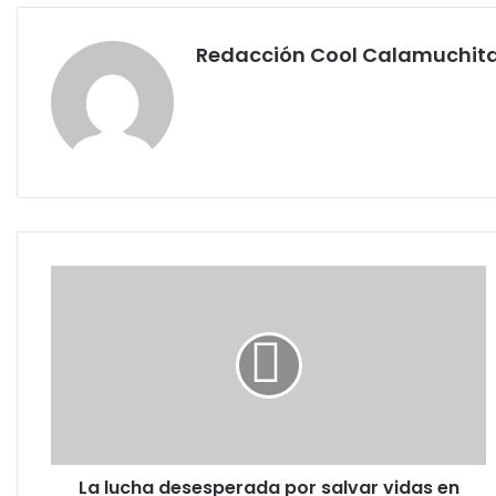
Redacción Cool Calamuchit
La
lucha
desesperada
por
salvar
vidas
en
Venezuela
tras
La lucha desesperada por salvar vidas en
el