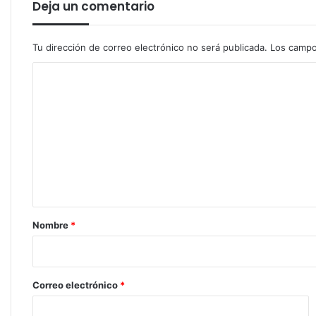
Deja un comentario
Tu dirección de correo electrónico no será publicada.
Los campo
C
o
m
e
n
t
a
r
Nombre
*
i
o
*
Correo electrónico
*