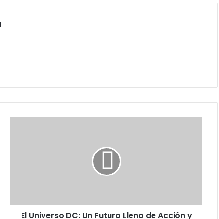
a
El
Universo
DC:
Un
Futuro
Lleno
de
Acción
y
El Universo DC: Un Futuro Lleno de Acción y
Aventuras