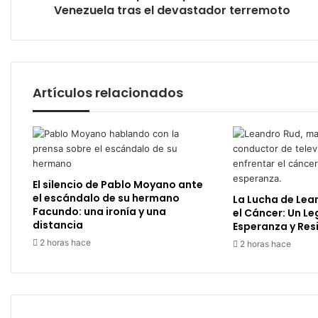
devastador
Venezuela tras el devastador terremoto
terremoto
Artículos relacionados
El silencio de Pablo Moyano ante
el escándalo de su hermano
La Lucha de Lea
Facundo: una ironía y una
el Cáncer: Un L
distancia
Esperanza y Resi
2 horas hace
2 horas hace