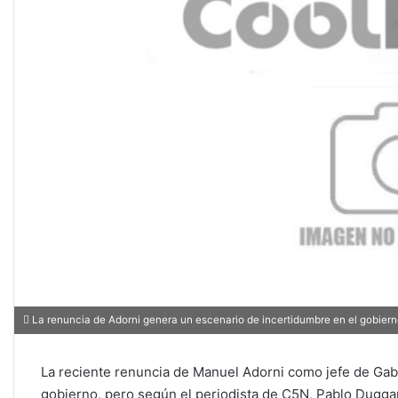
La renuncia de Adorni genera un escenario de incertidumbre en el gobier
La reciente renuncia de Manuel Adorni como jefe de Gab
gobierno, pero según el periodista de C5N, Pablo Duggan