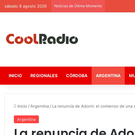
sábado 8 agosto 2026
Noticias de Último Momento
INICIO
REGIONALES
CÓRDOBA
ARGENTINA
M
Inicio
/
Argentina
/
La renuncia de Adorni: el comienzo de una 
Argentina
La renuncia de Ado