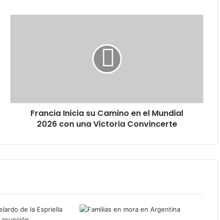
Francia
Inicia
su
Camino
en
el
Mundial
2026
con
Francia Inicia su Camino en el Mundial
una
Victoria
2026 con una Victoria Convincerte
Convincerte