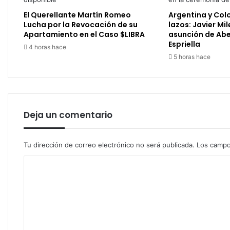
El Querellante Martín Romeo
Argentina y Col
Lucha por la Revocación de su
lazos: Javier Mil
Apartamiento en el Caso $LIBRA
asunción de Abe
Espriella
4 horas hace
5 horas hace
Deja un comentario
Tu dirección de correo electrónico no será publicada.
Los campo
C
o
m
e
n