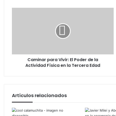
Caminar
para
Vivir:
El
Poder
de
la
Actividad
Física
Caminar para Vivir: El Poder de la
en
la
Actividad Física en la Tercera Edad
Tercera
Edad
Artículos relacionados