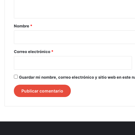
t
a
r
Nombre
*
i
o
*
Correo electrónico
*
Guardar mi nombre, correo electrónico y sitio web en este 