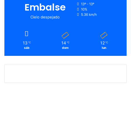
Embalse
13º - 13º
10%
5.36 km/h
Cielo despejado
13
14
12
℃
℃
℃
sáb
dom
lun