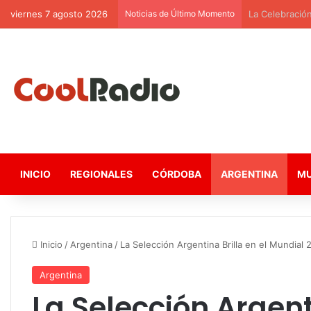
viernes 7 agosto 2026
Noticias de Último Momento
La Celebració
INICIO
REGIONALES
CÓRDOBA
ARGENTINA
M
Inicio
/
Argentina
/
La Selección Argentina Brilla en el Mundial
Argentina
La Selección Argenti