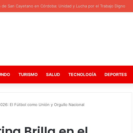
n de San Cayetano en Córdoba: Unidad y Lucha por el Trabajo Digno
UNDO
TURISMO
SALUD
TECNOLOGÍA
DEPORTES
 2026: El Fútbol como Unión y Orgullo Nacional
na Brilla en el