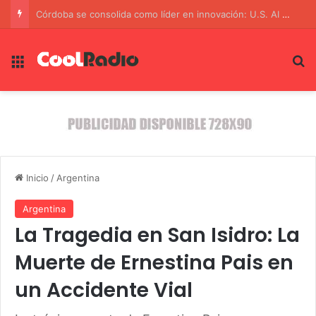
El Secreto para una Vida Larga y Saludable: 90 Minutos de Entrenamiento de Fuerza a la Semana
Menú
B
Inicio
/
Argentina
Argentina
La Tragedia en San Isidro: La
Muerte de Ernestina Pais en
un Accidente Vial