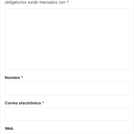
obligatorios están marcados con
*
C
o
m
e
n
t
a
r
Nombre
*
i
o
*
Correo electrónico
*
Web