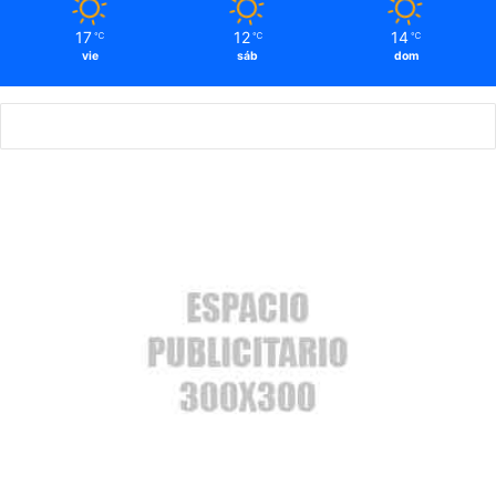
17
12
14
℃
℃
℃
vie
sáb
dom