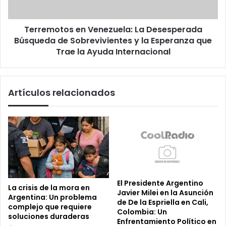
Sobrevivientes
y
Terremotos en Venezuela: La Desesperada
la
Esperanza
Búsqueda de Sobrevivientes y la Esperanza que
que
Trae la Ayuda Internacional
Trae
la
Ayuda
Artículos relacionados
Internacional
El Presidente Argentino
La crisis de la mora en
Javier Milei en la Asunción
Argentina: Un problema
de De la Espriella en Cali,
complejo que requiere
Colombia: Un
soluciones duraderas
Enfrentamiento Político en