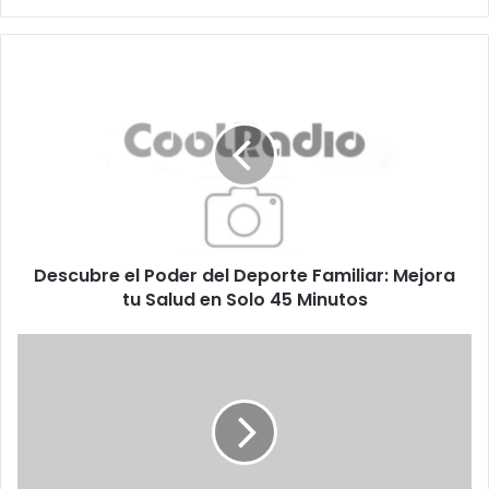
Descubre
el
Poder
del
Deporte
Familiar:
Mejora
tu
Salud
Descubre el Poder del Deporte Familiar: Mejora
en
Solo
tu Salud en Solo 45 Minutos
45
Minutos
Terremotos
en
Venezuela:
La
Desesperada
Búsqueda
de