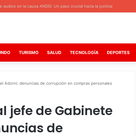
 audios en la causa ANDIS: Un paso crucial hacia la justicia
UNDO
TURISMO
SALUD
TECNOLOGÍA
DEPORTES
uel Adorni: denuncias de corrupción en compras personales
l jefe de Gabinete
nuncias de