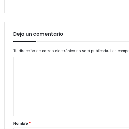
Deja un comentario
Tu dirección de correo electrónico no será publicada.
Los campo
C
o
m
e
n
t
a
r
Nombre
*