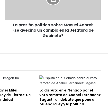
Adorni:
¿se
avecina
un
La presión política sobre Manuel Adorni:
cambio
en
¿se avecina un cambio en la Jefatura de
la
Gabinete?
Jefatura
de
Gabinete?
avier Milei
La disputa en el Senado por el
Ley de Tierras: Un
voto remoto de Anabel Fernández
fundidad
Sagasti: un debate que pone a
prueba la ley y la política