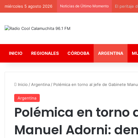
miércoles 5 agosto 2026
Noticias de Último Momento
El peritaje de
INICIO
REGIONALES
CÓRDOBA
ARGENTINA
M
Inicio
/
Argentina
/
Polémica en torno al jefe de Gabinete Man
Argentina
Polémica en torno a
Manuel Adorni: de