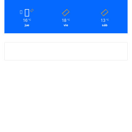
16
18
13
℃
℃
℃
jue
vie
sáb