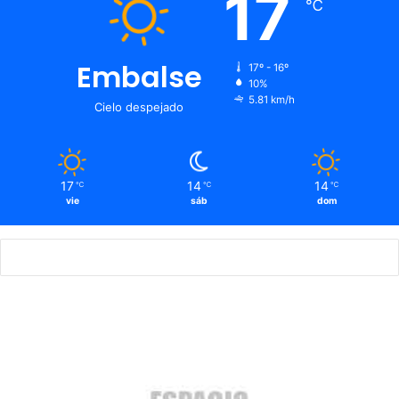
17
℃
Embalse
17º - 16º
10%
5.81 km/h
Cielo despejado
17
14
14
℃
℃
℃
vie
sáb
dom