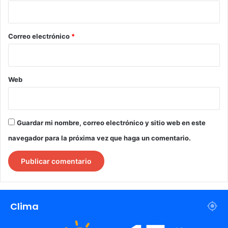
i
o
*
Correo electrónico
*
Web
Guardar mi nombre, correo electrónico y sitio web en este
navegador para la próxima vez que haga un comentario.
Clima