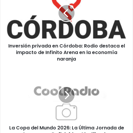
en
Córdoba:
Rodio
destaca
el
impacto
de
Inversión privada en Córdoba: Rodio destaca el
Infinito
Arena
impacto de Infinito Arena en la economía
en
naranja
la
economía
La
naranja
Copa
del
Mundo
2026:
La
Última
Jornada
de
La Copa del Mundo 2026: La Última Jornada de
Grupos