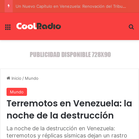
El Querellante Martín Romeo Lucha por la Revocación de su Apartamiento en el Caso $LIBRA
Menú
B
Inicio
/
Mundo
Mundo
Terremotos en Venezuela: la
noche de la destrucción
La noche de la destrucción en Venezuela:
terremotos y réplicas sísmicas dejan un rastro