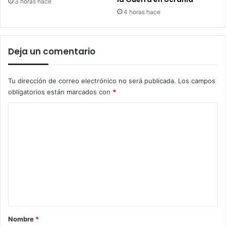
3 horas hace
4 horas hace
Deja un comentario
Tu dirección de correo electrónico no será publicada.
Los campos
obligatorios están marcados con
*
C
o
m
e
n
t
a
r
Nombre
*