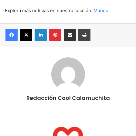
Explorá más noticias en nuestra sección:
Mundo
Facebook
X
LinkedIn
Pinterest
Compartir por correo electrónico
Imprimir
Redacción Cool Calamuchita
Inversión
privada