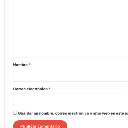
C
o
m
e
n
t
a
r
Nombre
*
i
o
*
Correo electrónico
*
Guardar mi nombre, correo electrónico y sitio web en este 