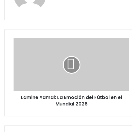
Lamine
Yamal:
La
Emoción
del
Fútbol
en
el
Mundial
Lamine Yamal: La Emoción del Fútbol en el
2026
Mundial 2026