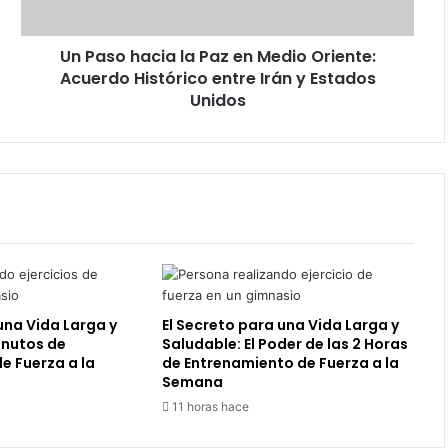
Oriente:
Acuerdo
Un Paso hacia la Paz en Medio Oriente:
Histórico
entre
Acuerdo Histórico entre Irán y Estados
Irán
Unidos
y
Estados
Unidos
una Vida Larga y
El Secreto para una Vida Larga y
inutos de
Saludable: El Poder de las 2 Horas
e Fuerza a la
de Entrenamiento de Fuerza a la
Semana
11 horas hace