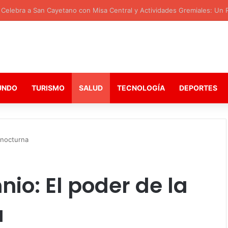
elebra a San Cayetano con Misa Central y Actividades Gremiales: Un Re
UNDO
TURISMO
SALUD
TECNOLOGÍA
DEPORTES
 nocturna
io: El poder de la
a