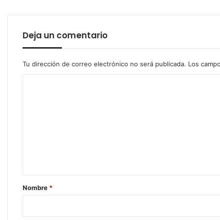
Deja un comentario
Tu dirección de correo electrónico no será publicada.
Los campo
C
o
m
e
n
t
a
r
Nombre
*
i
o