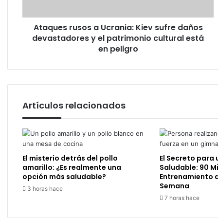
devastadores
y
Ataques rusos a Ucrania: Kiev sufre daños
el
patrimonio
devastadores y el patrimonio cultural está
cultural
en peligro
está
en
peligro
Artículos relacionados
El misterio detrás del pollo
El Secreto para 
amarillo: ¿Es realmente una
Saludable: 90 M
opción más saludable?
Entrenamiento d
Semana
3 horas hace
7 horas hace