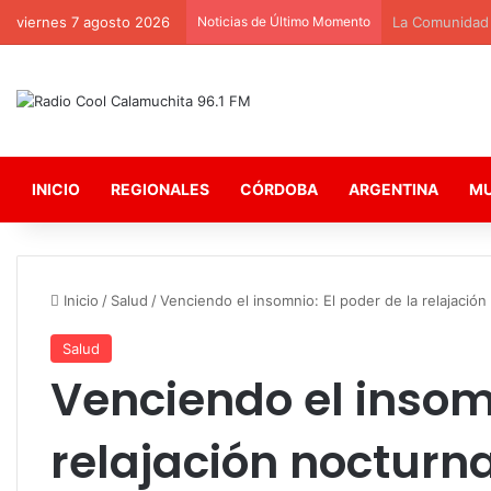
viernes 7 agosto 2026
Noticias de Último Momento
La Comunidad C
INICIO
REGIONALES
CÓRDOBA
ARGENTINA
M
Inicio
/
Salud
/
Venciendo el insomnio: El poder de la relajación
Salud
Venciendo el insomn
relajación nocturn