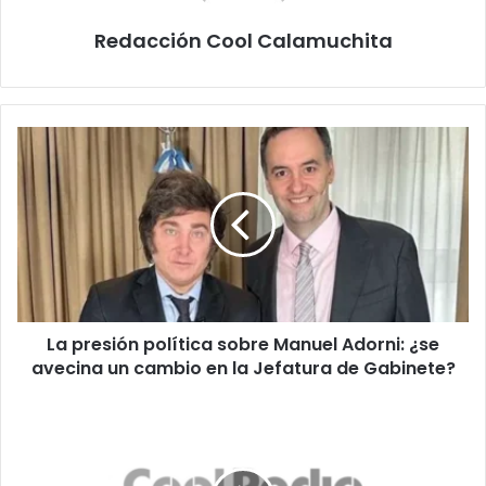
Redacción Cool Calamuchita
La
presión
política
sobre
Manuel
Adorni:
¿se
avecina
un
La presión política sobre Manuel Adorni: ¿se
cambio
en
avecina un cambio en la Jefatura de Gabinete?
la
Jefatura
Descubre
de
el
Gabinete?
Poder
del