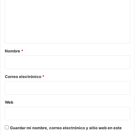
m
e
n
t
a
r
Nombre
*
i
o
*
Correo electrónico
*
Web
Guardar mi nombre, correo electrónico y sitio web en este