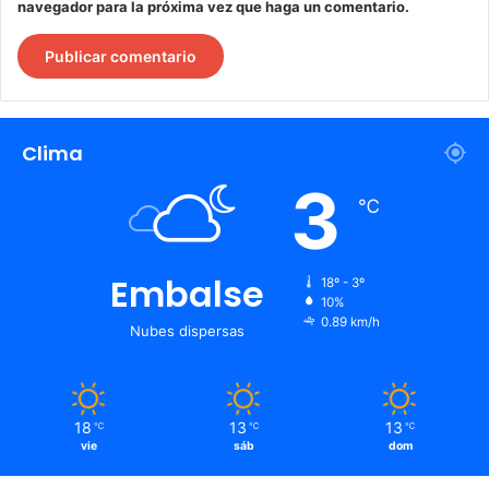
navegador para la próxima vez que haga un comentario.
Clima
3
℃
Embalse
18º - 3º
10%
0.89 km/h
Nubes dispersas
18
13
13
℃
℃
℃
vie
sáb
dom