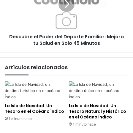
Deporte
Familiar:
Mejora
tu
Salud
Descubre el Poder del Deporte Familiar: Mejora
en
Solo
tu Salud en Solo 45 Minutos
45
Minutos
Artículos relacionados
La Isla de Navidad: Un
La Isla de Navidad: Un
Tesoro en el Océano Índico
Tesoro Natural y Histórico
en el Océano Índico
1 minuto hace
1 minuto hace