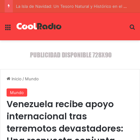
La Isla de Navidad: Un Tesoro Natural y Histórico en el Océano Índico
Menú
B
Inicio
/
Mundo
Mundo
Venezuela recibe apoyo
internacional tras
terremotos devastadores: