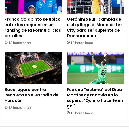
laborales
Franco Colapinto se ubica
Gerónimo Rulli cambia de
entre los mejores en un
club y llega al Manchester
ranking de la Fórmula 1: los
City para ser suplente de
detalles
Donnarumma
12 horas hace
12 horas hace
Boca jugará contra
Fue una "víctima" del Dibu
Recoleta en el estadio de
Martínez y todavía no lo
Huracán
supera: "Quiero hacerle un
gol"
12 horas hace
12 horas hace