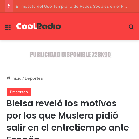
La polémica de Caputo y la crisis industrial en Argentina: Un giro inesperado en la política económica
Menú
B
Inicio
/
Deportes
Deportes
Bielsa reveló los motivos
por los que Muslera pidió
salir en el entretiempo ante