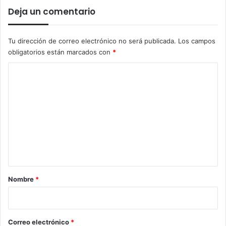
Deja un comentario
Tu dirección de correo electrónico no será publicada.
Los campos
obligatorios están marcados con
*
C
o
m
e
n
t
a
r
Nombre
*
i
o
*
Correo electrónico
*