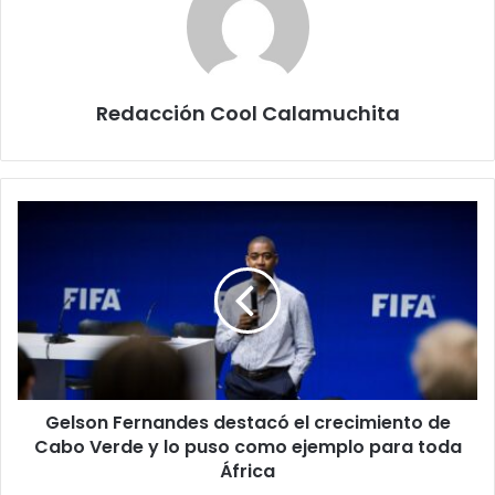
Redacción Cool Calamuchita
Gelson
Fernandes
destacó
el
crecimiento
de
Cabo
Verde
y
Gelson Fernandes destacó el crecimiento de
lo
puso
Cabo Verde y lo puso como ejemplo para toda
como
África
ejemplo