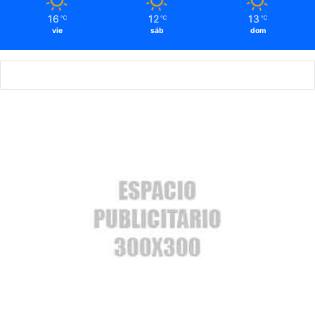
16
12
13
℃
℃
℃
vie
sáb
dom