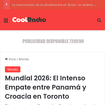
La resurrección de la ultraderecha en Rusia: Un análisis de intolerancia y nacionalismo
Menú
B
Inicio
/
Mundo
Mundo
Mundial 2026: El Intenso
Empate entre Panamá y
Croacia en Toronto