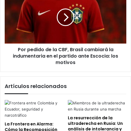
en
de
el
la
Teatro
CBF,
del
Brasil
Libertador
cambiará
la
indumentaria
Por pedido de la CBF, Brasil cambiará la
en
el
indumentaria en el partido ante Escocia: los
partido
motivos
ante
Escocia:
los
Artículos relacionados
motivos
La resurrección de la
ultraderecha en Rusia: Un
La Frontera en Alarma:
análisis de intolerancia y
Cómo la Recomposición