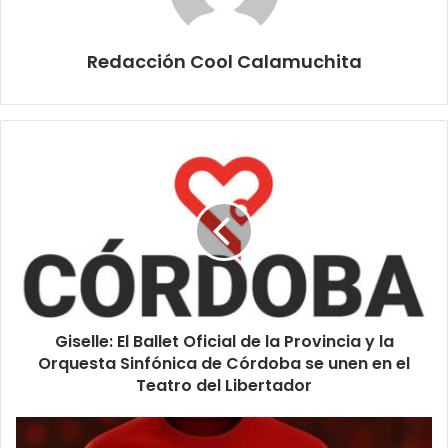
Redacción Cool Calamuchita
Giselle:
El
Ballet
Oficial
de
la
Provincia
y
la
Giselle: El Ballet Oficial de la Provincia y la
Orquesta
Sinfónica
Orquesta Sinfónica de Córdoba se unen en el
de
Teatro del Libertador
Córdoba
se
Por
unen
pedido