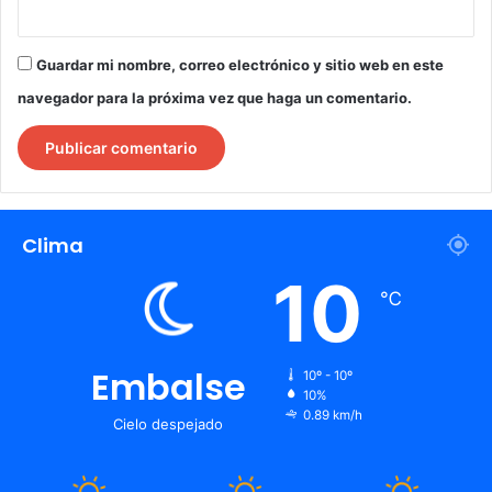
Guardar mi nombre, correo electrónico y sitio web en este
navegador para la próxima vez que haga un comentario.
Clima
10
℃
Embalse
10º - 10º
10%
0.89 km/h
Cielo despejado