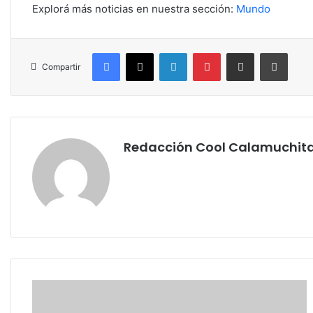
Explorá más noticias en nuestra sección:
Mundo
Facebook
X
LinkedIn
Pinterest
Compartir por correo electrónico
Imprim
Compartir
Redacción Cool Calamuchit
Adrián
Ravier