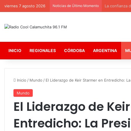
viernes 7 agosto 2026
Noticias de Último Momento
La confianza de
INICIO
REGIONALES
CÓRDOBA
ARGENTINA
M
Inicio
/
Mundo
/
El Liderazgo de Keir Starmer en Entredicho: La 
Mundo
El Liderazgo de Kei
Entredicho: La Pres