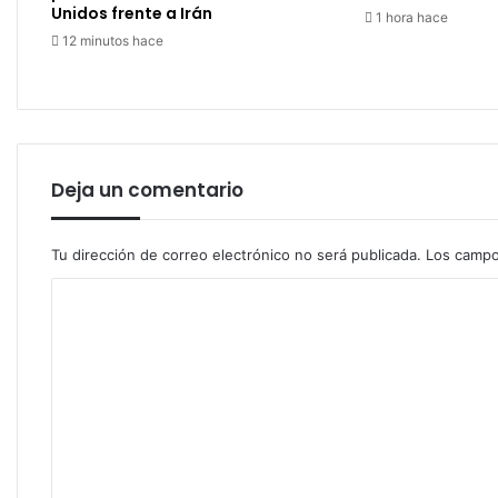
Unidos frente a Irán
1 hora hace
12 minutos hace
Deja un comentario
Tu dirección de correo electrónico no será publicada.
Los campo
C
o
m
e
n
t
a