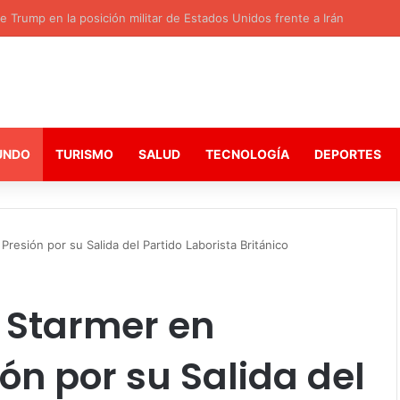
 Trump en la posición militar de Estados Unidos frente a Irán
UNDO
TURISMO
SALUD
TECNOLOGÍA
DEPORTES
Presión por su Salida del Partido Laborista Británico
r Starmer en
ión por su Salida del