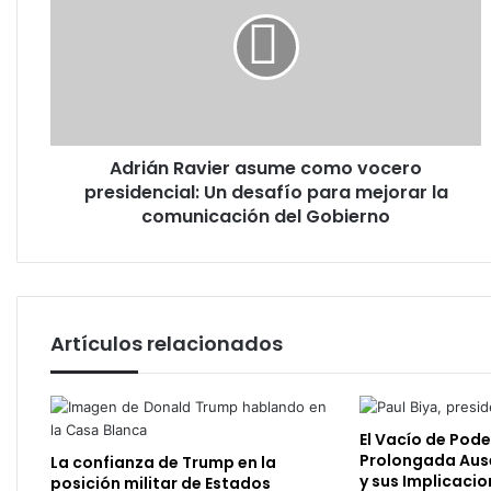
asume
como
vocero
presidencial:
Un
desafío
para
Adrián Ravier asume como vocero
mejorar
la
presidencial: Un desafío para mejorar la
comunicación
comunicación del Gobierno
del
Gobierno
Artículos relacionados
El Vacío de Pod
Prolongada Ause
La confianza de Trump en la
y sus Implicacio
posición militar de Estados