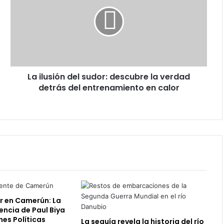
del
sudor:
descubre
la
verdad
detrás
del
La ilusión del sudor: descubre la verdad
entrenamiento
en
detrás del entrenamiento en calor
calor
er en Camerún: La
ncia de Paul Biya
nes Políticas
La sequía revela la historia del río